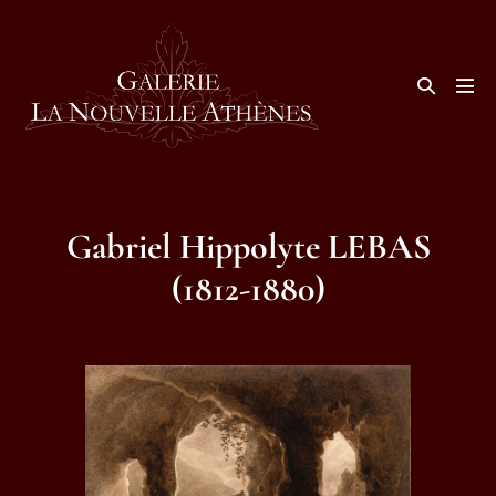
Aller
au
contenu
Basculer
la
basc
recherche
le
men
Gabriel Hippolyte LEBAS
(1812-1880)