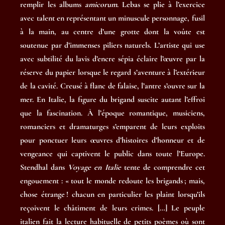
remplir les albums
amicorum
. Lebas se plie à l’exercice
avec talent en représentant un minuscule personnage, fusil
à la main, au centre d’une grotte dont la voûte est
soutenue par d’immenses piliers naturels. L’artiste qui use
avec subtilité du lavis d’encre sépia éclaire l’œuvre par la
réserve du papier lorsque le regard s’aventure à l’extérieur
de la cavité. Creusé à flanc de falaise, l’antre s’ouvre sur la
mer. En Italie, la figure du brigand suscite autant l’effroi
que la fascination. À l’époque romantique, musiciens,
romanciers et dramaturges s’emparent de leurs exploits
pour ponctuer leurs œuvres d’histoires d’honneur et de
vengeance qui captivent le public dans toute l’Europe.
Stendhal dans
Voyage en Italie
tente de comprendre cet
engouement : « tout le monde redoute les brigands ; mais,
chose étrange ! chacun en particulier les plaint lorsqu’ils
reçoivent le châtiment de leurs crimes. […] Le peuple
italien fait la lecture habituelle de petits poèmes où sont