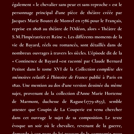
également « le chevalier sans peur et sans reproche » est le
personnage principal d’une pièce de théâtre créée par
Jacques Marie Boutet de Monvel en 1786 pour le Français,
reprise en 1808 au théâtre de l’Odéon, alors « Théâtre de
S. M. l’Impératrice et Reine ». Les différents moments de la
vie de Bayard, réels ou romancés, sont détaillés dans de
nombreux ouvrages à travers les siècles. L’épisode dit de la
« Continence de Bayard »est raconté par Claude Bernard
Petitot dans le tome XVI de la
Collection complète des
mémoires relatifs à l’histoire de France
publié à Paris en
1820. Une mention au dos d’une version dessinée du même
sujet, provenant de la collection d’Anne Marie Hortense
de Marmont, duchesse de Raguse (­1779-1855), semble
attester que Coupin de La Couperie est venu chercher
dans cet ouvrage le sujet de sa composition
.
Le texte
évoque un soir où le chevalier, revenant de la guerre,
demande à son page de lui trouver de la compagnie pour