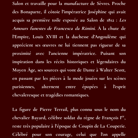
Salon et travaille pour la manufacture de Sèvres. Proche
des Bonaparte, il côtoie l’impératrice Joséphine qui avait
acquis sa première toile exposée au Salon de 1812 :
Les
Amours funestes de Francesca da Rimini
. À la chute de
l’Empire, Louis XVIII et la duchesse d’Angoulême qui
apprécient ses œuvres ne lui tiennent pas rigueur de sa
proximité avec l’ancienne impératrice. Puisant son
inspiration dans les récits historiques et légendaires du
Moyen Âge, ses sources qui vont de Dante à Walter Scott,
en passant par les pièces à la mode jouées sur les scènes
parisiennes, alternent entre épopées à l’esprit
chevaleresque et tragédies romantiques.
La figure de Pierre Terrail, plus connu sous le nom du
er
chevalier Bayard, célèbre soldat du règne de François I
,
reste très populaire à l’époque de Coupin de La Couperie.
Célébré pour son courage, celui que l’on appelle