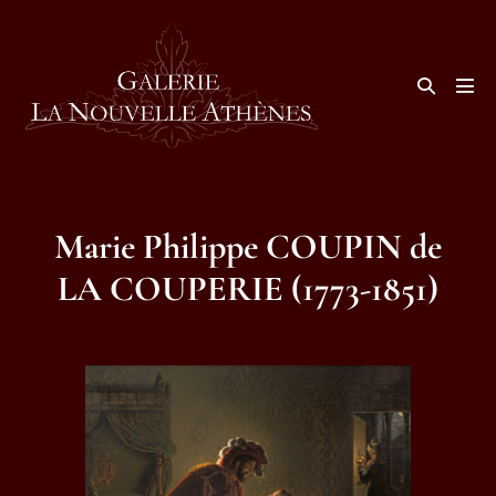
Aller
au
contenu
Basculer
la
basc
recherche
le
men
Marie Philippe COUPIN de
LA COUPERIE (1773-1851)