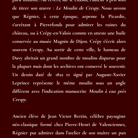
de titrer son œuvre :
Le Moulin de Crespy.
Nous savons
que Régnier, à cette époque, arpente la Picardie,
s’arrêtant à Pierrefonds pour admirer les ruines du
château, ou à Crépy-en-Valois comme en atteste une huile
conservée au musée Magnin de Dijon. Crépy s’écrit alors
souvent Crespy. Au sortir de cette ville, le hameau de
Duvy abritait un grand nombre de moulins disparus pour
la plupart mais dont les archives ont conservé le souvenir.
Un dessin daté de 1822 et signé par Auguste-Xavier
Leprince représente le même moulin sous un angle
différent avec l’indication manuscrite
Moulin à eau près
Crespy
.
Ancien élève de Jean Victor Bertin, célèbre paysagiste
néo-classique formé chez Pierre-Henri de Valenciennes,
Régnier put admirer dans l’atelier de son maître un pan