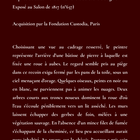
Exposé au Salon de 1817 (n°637)
Acquisition par la Fondation Custodia, Paris
Choisissant une vue au cadrage resserré, le peintre
représente l’arrière d’une bâtisse de pierre à laquelle est
fixée une roue à aubes. Le regard semble pris au piège
dans ce recoin exigu fermé par les pans de la toile, sous un
ciel menaçant d’orage. Quelques oiseaux, peints en noir ou
en blanc, ne parviennent pas à animer les nuages. Deux
arbres courts aux troncs noueux dominent la roue d’où
l’eau s’écoule péniblement vers un lit asséché. Les murs
laissent échapper des gerbes de foin, mêlées à une
végétation sauvage. En l’absence d’un mince filet de fumée
s’échappant de la cheminée, ce lieu peu accueillant aurait
paru inhabité. Au revers, sur le châssis, l’auteur a pris soin