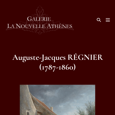
Aller
au
contenu
Basculer
la
basc
recherche
le
men
Auguste-Jacques RÉGNIER
(1787-1860)