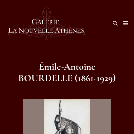
Aller
au
contenu
Basculer
la
basc
recherche
le
men
Émile-Antoine
BOURDELLE (1861-1929)