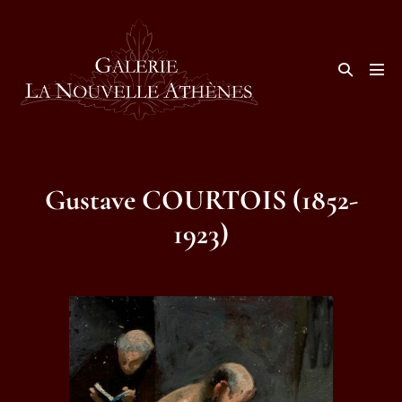
Aller
au
contenu
Basculer
la
basc
recherche
le
men
Gustave COURTOIS (1852-
1923)