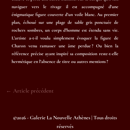
naviguer vers le rivage il est accompagné d’une
énigmatique figure couverte d’un voile blanc. Au premier
plan, échoué sur une plage de sable gris ponctuée de
rochers sombres, un corps d’homme est étendu sans vie.
L’artiste a-t-il voulu simplement évoquer la figure de
Charon venu ramasser une âme perdue ? Ou bien la
référence précise ayant inspiré sa composition reste-t-elle
hermétique en l’absence de titre ou autres mentions ?
Navigation
← Article précédent
d’article
©2026 - Galerie La Nouvelle Athènes | Tous droits
réservés