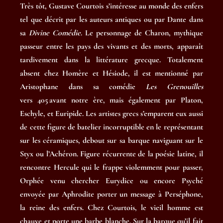
Très tôt, Gustave Courtois s’intéresse au monde des enfers
tel que décrit par les auteurs antiques ou par Dante dans
sa
Divine Comédie
. Le personnage de Charon, mythique
passeur entre les pays des vivants et des morts, apparaît
tardivement dans la littérature grecque. Totalement
absent chez Homère et Hésiode, il est mentionné par
Aristophane dans sa comédie
Les Grenouilles
vers 405 avant notre ère, mais également par Platon,
Eschyle, et Euripide. Les artistes grecs s’emparent eux aussi
de cette figure de batelier incorruptible en le représentant
sur les céramiques, debout sur sa barque naviguant sur le
Styx ou l’Achéron. Figure récurrente de la poésie latine, il
rencontre Hercule qui le frappe violemment pour passer,
Orphée venu chercher Eurydice ou encore Psyché
envoyée par Aphrodite porter un message à Perséphone,
la reine des enfers. Chez Courtois, le vieil homme est
chauve et porte une barbe blanche. Sur la barque qu’il fait