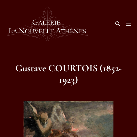
Aller
au
contenu
Basculer
la
basc
recherche
le
men
Gustave COURTOIS (1852-
1923)