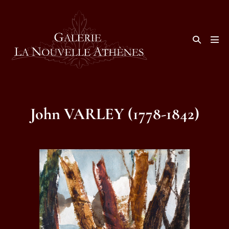
Aller
au
contenu
Basculer
la
basc
recherche
le
men
John VARLEY (1778-1842)