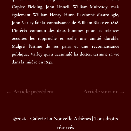
Copley Fielding, John Linnell, William Mulready, mais
également William Henry Hunt. Passionné d’astrologie,
John Varley fait la connaissance de William Blake en 1818.
L’intérêt commun des deux hommes pour les sciences
occultes les rapproche et scelle une amitié durable.
Malgré l’estime de ses pairs et une reconnaissance
publique, Varley qui a accumulé les dettes, termine sa vie
dans la misère en 1842.
Navigation
← Article précédent
Article suivant →
d’article
©2026 - Galerie La Nouvelle Athènes | Tous droits
réservés