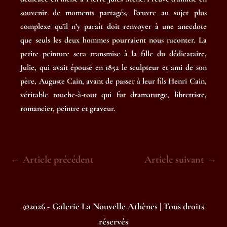
souvenir de moments partagés, l’œuvre au sujet plus
complexe qu’il n’y paraît doit renvoyer à une anecdote
que seuls les deux hommes pourraient nous raconter. La
petite peinture sera transmise à la fille du dédicataire,
Julie, qui avait épousé en 1852 le sculpteur et ami de son
père, Auguste Cain, avant de passer à leur fils Henri Cain,
véritable touche-à-tout qui fut dramaturge, librettiste,
romancier, peintre et graveur.
Navigation
← Article précédent
Article suivant →
d’article
©2026 - Galerie La Nouvelle Athènes | Tous droits
réservés