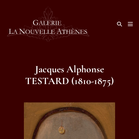
Aller
au
contenu
Basculer
la
basc
recherche
le
men
Jacques Alphonse
TESTARD (1810-1875)