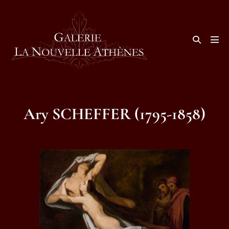
Aller
au
contenu
Basculer
la
basc
recherche
le
men
Ary SCHEFFER (1795-1858)