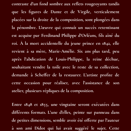
contraste d’un fond sombre aux reflets rougeoyants tandis
que les figures de Dante et de Virgile, verticalement
placées sur la droite de la composition, sont plongées dans
la pénombre. L’œuvre qui connaît un succès retentissant
est acquise par Ferdinand Philippe d’Orléans, fils aîné du
roi. À la mort accidentelle du jeune prince en 1842, elle
revient à sa mère, Marie-Amélie. Six ans plus tard, peu
après l’abdication de Louis-Philippe, la reine déchue,
souhaitant vendre la toile avec le reste de sa collection,
demande à Scheffer de la restaurer. L’artiste profite de
cette occasion pour réaliser, avec l’assistance de son
atelier, plusieurs répliques de la composition.
Entre 1848 et 1855, une vingtaine seront exécutées dans
différents formats. L’une d’elles, peinte sur panneau dans
de petites dimensions, semble avoir été offerte par l’auteur
à son ami Didot qui lui avait suggéré le sujet. Cette