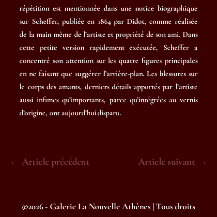
répétition est mentionnée dans une notice biographique
sur Scheffer, publiée en 1864 par Didot, comme réalisée
de la main même de l’artiste et propriété de son ami. Dans
cette petite version rapidement exécutée, Scheffer a
concentré son attention sur les quatre figures principales
en ne faisant que suggérer l’arrière-plan. Les blessures sur
le corps des amants, derniers détails apportés par l’artiste
aussi infimes qu’importants, parce qu’intégrées au vernis
d’origine, ont aujourd’hui disparu.
Navigation
← Article précédent
Article suivant →
d’article
©2026 - Galerie La Nouvelle Athènes | Tous droits