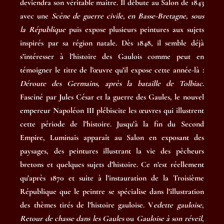
deviendra son véritable maître. Il débute au Salon de 1843
avec une
Scène de guerre civile, en Basse-Bretagne, sous
la République
puis expose plusieurs peintures aux sujets
inspirés par sa région natale. Dès 1848, il semble déjà
s’intéresser à l’histoire des Gaulois comme peut en
témoigner le titre de l’œuvre qu’il expose cette année-là :
Déroute des Germains, après la bataille de Tolbiac
.
Fasciné par Jules César et la guerre des Gaules, le nouvel
empereur Napoléon III plébiscite les œuvres qui illustrent
cette période de l’histoire. Jusqu’à la fin du Second
Empire, Luminais apparaît au Salon en exposant des
paysages, des peintures illustrant la vie des pêcheurs
bretons et quelques sujets d’histoire. Ce n’est réellement
qu’après 1870 et suite à l’instauration de la Troisième
République que le peintre se spécialise dans l’illustration
des thèmes tirés de l’histoire gauloise. V
edette gauloise
,
Retour de chasse dans les Gaules
ou
Gauloise à son réveil
,