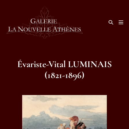
Aller
au
contenu
Basculer
la
basc
recherche
le
men
Évariste-Vital LUMINAIS
(1821-1896)