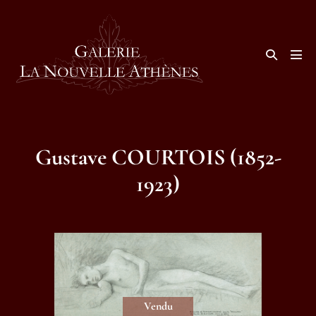
Aller
au
contenu
Basculer
la
basc
recherche
le
men
Gustave COURTOIS (1852-
1923)
Vendu