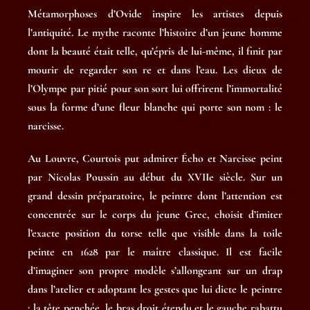
Métamorphoses d’Ovide inspire les artistes depuis
l’antiquité. Le mythe raconte l’histoire d’un jeune homme
dont la beauté était telle, qu’épris de lui-même, il finit par
mourir de regarder son re et dans l’eau. Les dieux de
l’Olympe par pitié pour son sort lui offrirent l’immortalité
sous la forme d’une fleur blanche qui porte son nom : le
narcisse.
Au Louvre, Courtois put admirer Écho et Narcisse peint
par Nicolas Poussin au début du XVIIe siècle. Sur un
grand dessin préparatoire, le peintre dont l’attention est
concentrée sur le corps du jeune Grec, choisit d’imiter
l’exacte position du torse telle que visible dans la toile
peinte en 1628 par le maître classique. Il est facile
d’imaginer son propre modèle s’allongeant sur un drap
dans l’atelier et adoptant les gestes que lui dicte le peintre
: la tête penchée, le bras droit étendu et le gauche rabattu